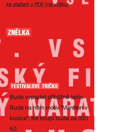
ke stažení v PDF (na výšku)
ZNĚLKA
FESTIVALOVÉ TRIČKO
Bude vypadat přibližně takto.
Bude na něm motiv "Maraton v
kostce"​. Ke koupi bude za 350
Kč.