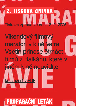
2. TISKOVÁ ZPRÁVA
Tisková zpráva ze dne
12. 2. 2025
Víkendový filmový
maraton v kině Vatra
Vsetín přinese čtrnáct
filmů z Balkánu, které v
jiném kině neuvidíte
ke stažení v PDF
PROPAGAČNÍ LETÁK