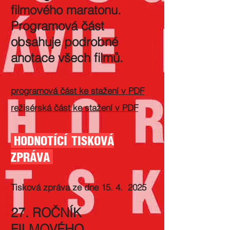
filmového maratonu.
Programová část
obsahuje podrobné
anotace všech filmů.
programová část ke stažení v PDF
režisérská část ke stažení v PDF
HODNOTÍCÍ TISKOVÁ
ZPRÁVA
Tisková zpráva ze dne 15. 4. 2025
27. ROČNÍK
FILMOVÉHO