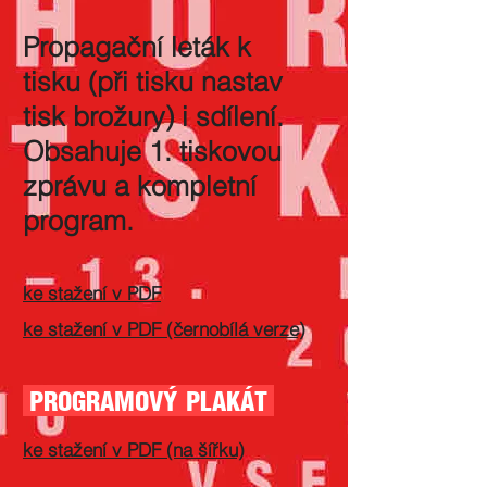
Propagační leták k
tisku (při tisku nastav
tisk brožury) i sdílení.
Obsahuje 1. tiskovou
zprávu a kompletní
program.
ke stažení v PDF
ke stažení v PDF (černobílá verze)
PROGRAMOVÝ PLAKÁT
ke stažení v PDF (na šířku)