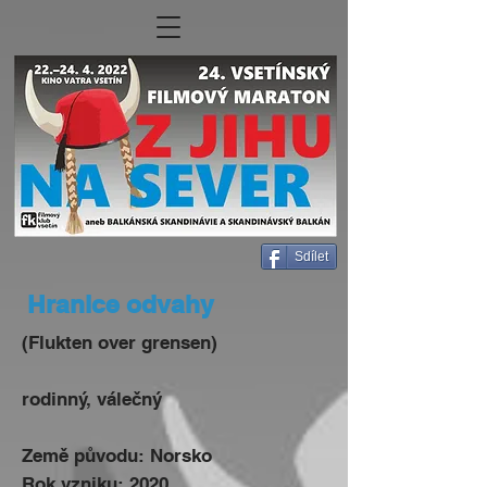
Sdílet
Hranice odvahy
(Flukten over grensen)
rodinný, válečný
Země původu: Norsko
Rok vzniku: 2020