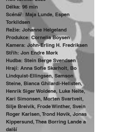
Délka: 96 min
Scénář:
Maja Lunde
,
Espen
Torkildsen
Režie:
Johanne Helgeland
Produkce:
Cornelia Boysen
Kamera:
John-Erling H. Fredriksen
Střih:
Jon Endre Mørk
Hudba:
Stein Berge Svendsen
Hrají:
Anna Sofie Skarholt
,
Bo
Lindquist-Ellingsen
,
Samson
Steine
,
Bianca Ghilardi-Hellsten
,
Henrik Siger Woldene
,
Luke Neite
,
Kari Simonsen
,
Morten Svartveit
,
Silje Breivik
,
Frode Winther
,
Svein
Roger Karlsen
,
Trond Høvik
,
Jonas
Kippersund
,
Thea Borring Lande
a
další