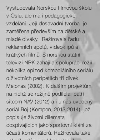
Vystudovala Norskou filmovou školu
v Oslu, ale má i pedagogické
vzdělání. Její dosavadní tvorba je
zaměřena především na dětské a
mladé diváky. Režírovala řadu
reklamních spotů, videoklipů a
krátkých filmů. S norskou státní
televizi NRK zahájila spolupráci režií
několika epizod komediálního seriálu
o životních peripetiích tří dívek
Melonas (2002). K dalším projektům,
na nichž se režijně podílela, patří
sitcom NAV (2012) a i u nás uvedený
seriál Boj (Kempen,
2013-2014)
, jež
popisuje životní dilemata
dospívajících jako sportovní klání za
účasti komentátorů. Režírovala také