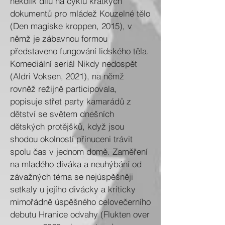
několik dílů na cyklu krátkých
dokumentů pro mládež Kouzelné tělo
(Den magiske kroppen, 2015), v
němž je zábavnou formou
představeno fungování lidského těla.
Komediální seriál Nikdy nedospět
(Aldri Voksen, 2021), na němž
rovněž režijně participovala,
popisuje střet party kamarádů z
dětství se světem dnešních
dětských protějšků, když jsou
shodou okolností přinuceni trávit
spolu čas v jednom domě. Zaměření
na mladého diváka a neuhýbání od
závažných téma se nejúspěšněji
setkaly u jejího divácky a kriticky
mimořádně úspěšného celovečerního
debutu Hranice odvahy (Flukten over