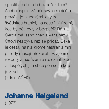
opustit a odejít do bezpečí k tetě?
Anebo naplnit záměr svých rodičů a
provést je hlubokými lesy za
švédskou hranici, na neutrální území,
kde by děti byly v bezpečí? Rázná
Gerda má jasno hned a váhavému
Ottovi nezbývá než se přidat. Čeká
je cesta, na níž kromě nástrah zimní
přírody musejí překonat i vzájemné
rozpory a nedůvěru a rozeznat, kdo
z dospělých jim chce pomoci a kdo
je zradí.
(zdroj: AČFK)
Johanne Helgeland
(1973)