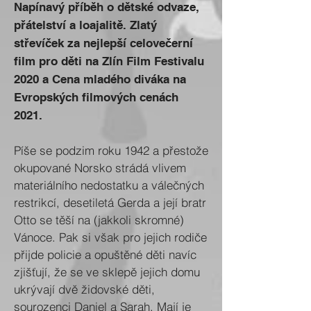
Napínavý příběh o dětské odvaze,
přátelství a loajalitě. Zlatý
střevíček za nejlepší celovečerní
film pro děti na Zlín Film Festivalu
2020 a Cena mladého diváka na
Evropských filmových cenách
2021.
Píše se podzim roku 1942 a přestože
okupované Norsko strádá vlivem
materiálního nedostatku a válečných
restrikcí, desetiletá Gerda a její bratr
Otto se těší na (jakkoli skromné)
Vánoce. Pak si však pro jejich rodiče
přijde policie a opuštěné děti navíc
zjišťují, že se ve sklepě jejich domu
ukrývají dvě židovské děti,
sourozenci Daniel a Sarah. Mají je