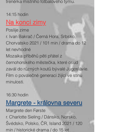
trenérka místního fotbalového týmu.
14:15 hodin
Na konci zimy
Poslije zime
r. Ivan Bakrač / Černá Hora, Srbsko,
Chorvatsko 2021 / 101 min / drama do 12
let nevhodné
Mozaika příběhů pěti přátel z
černohorského městečka, které osud
zavál do různých koutů bývalé Jugoslávie.
Film o poválečné generaci žijící ve stínu
minulosti.​
16:30 hodin
Margrete - královna severu
Margrete den Første
r. Charlotte Sieling / Dánsko, Norsko,
Švédsko, Polsko, ČR, Island 2021 / 120
min / historické drama / do 15 let