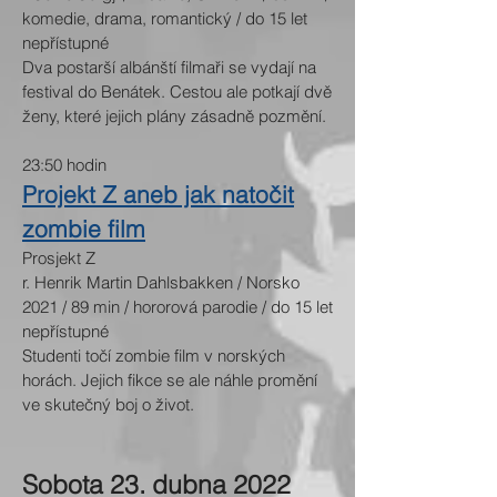
komedie, drama, romantický / do 15 let
nepřístupné
Dva postarší albánští filmaři se vydají na
festival do Benátek. Cestou ale potkají dvě
ženy, které jejich plány zásadně pozmění.​
23:50 hodin
Projekt Z aneb jak natočit
zombie film
Prosjekt Z
r. Henrik Martin Dahlsbakken / Norsko
2021 / 89 min / hororová parodie / do 15 let
nepřístupné
Studenti točí zombie film v norských
horách. Jejich fikce se ale náhle promění
ve skutečný boj o život.
Sobota 23. dubna 2022