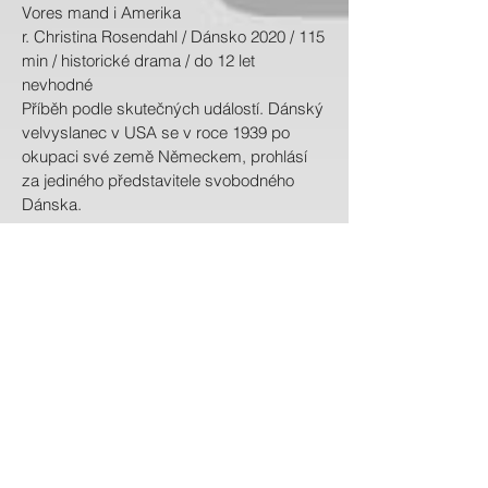
Vores mand i Amerika
r. Christina Rosendahl / Dánsko 2020 / 115
min / historické drama / do 12 let
nevhodné
Příběh podle skutečných událostí. Dánský
velvyslanec v USA se v roce 1939 po
okupaci své země Německem, prohlásí
za jediného představitele svobodného
Dánska.
12:00 hodin
Neznámý
Neidentificat
r. Bogdan George Apetri / Rumunsko,
Lotyšsko, ČR 2020 / 123 min / thriller,
krimi, film noir / do 12 let nevhodné
Policejní inspektor se kvůli vášnivému
vztahu k mladé atraktivní dívce dostává
do víru událostí vedoucích k jeho
neodvratnému pádu na lidské dno.