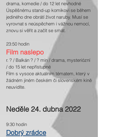
drama, komedie / do 12 let nevhodné
Úspěšnému stand-up komikovi se během
jediného dne obrátí život naruby. Musí se
vyrovnat s neúspěchem i vážnou nemocí,
znovu si věřit a začít se smát.
23:50 hodin
Film naslepo
r. ? / Balkán ? / ? min / drama, mysteriózní
/ do 15 let nepřístupné
Film s vysoce aktuálním tématem, který v
žádném jiném českém či slovenském kině
neuvidíte.
Neděle 24. dubna 2022
9:30 hodin
Dobrý zrádce