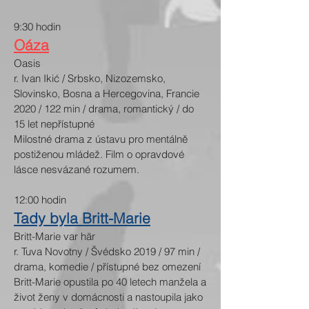
9:30 hodin
Oáza
Oasis
r. Ivan Ikić / Srbsko, Nizozemsko,
Slovinsko, Bosna a Hercegovina, Francie
2020 / 122 min / drama, romantický / do
15 let nepřístupné
Milostné drama z ústavu pro mentálně
postiženou mládež. Film o opravdové
lásce nesvázané rozumem.
12:00 hodin
Tady byla Britt-Marie
Britt-Marie var här
r. Tuva Novotny / Švédsko 2019 / 97 min /
drama, komedie / přístupné bez omezení
Britt-Marie opustila po 40 letech manžela a
život ženy v domácnosti a nastoupila jako