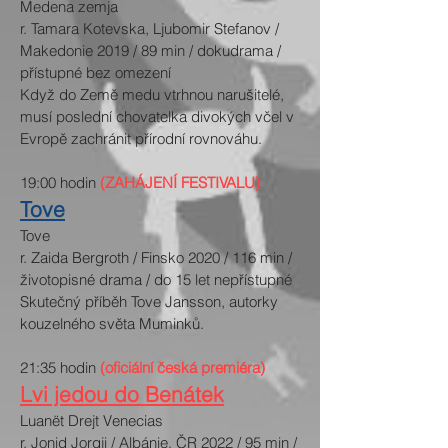
Medena zemja
r. Tamara Kotevska, Ljubomir Stefanov /
Makedonie 2019 / 89 min / dokudrama /
přístupné bez omezení
Když do Země medu vtrhnou narušitelé,
musí poslední chovatelka divokých včel v
Evropě zachránit přírodní rovnováhu.
19:00 hodin
(ZAHÁJENÍ FESTIVALU)
Tove
Tove
r. Zaida Bergroth / Finsko 2020 / 116 min /
životopisné drama / do 15 let nepřístupné
Skutečný příběh Tove Jansson, autorky
kouzelného světa Muminků.
21:35 hodin
(oficiální česká premiéra)
Lvi jedou do Benátek
Luanët Drejt Venecias
r. Jonid Jorgji / Albánie, ČR 2022 / 95 min /