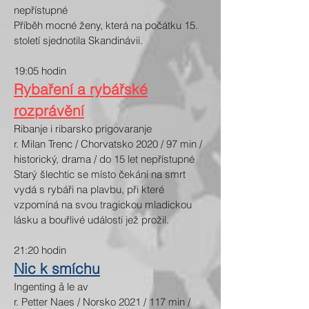
nepřístupné
Příběh mocné ženy, která na počátku 15.
století sjednotila Skandinávii.
19:05 hodin
Rybaření a rybářské
rozprávění
Ribanje i ribarsko prigovaranje
r. Milan Trenc / Chorvatsko 2020 / 97 min /
historický, drama / do 15 let nepřístupné
Starý šlechtic se místo čekání na smrt
vydá s rybáři na plavbu, při které
vzpomíná na svou tragickou mladickou
lásku a bouřlivé události jež prožil.
21:20 hodin
Nic k smíchu
Ingenting å le av
r. Petter Naes / Norsko 2021 / 117 min /