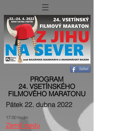
Sdílet
PROGRAM
24. VSETÍNSKÉHO
FILMOVÉHO MARATONU
Pátek 22. dubna 2022
17:00 hodin​
Země medu